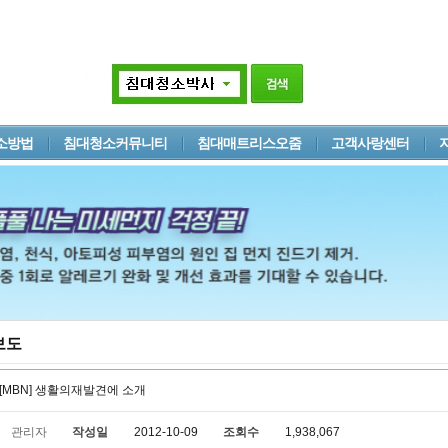
소방법
침대청소커뮤니티
침대매트리스오줌
고객사랑센터
보도
[MBN] 생활의재발견에 소개
관리자
작성일
2012-10-09
조회수
1,938,067