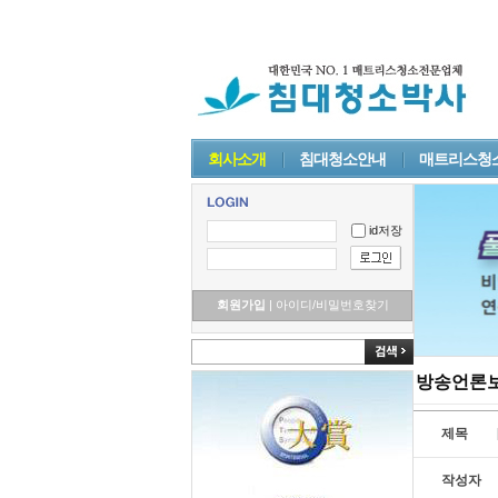
회사소개
침대청소안내
매트리스청
id저장
회원가입
|
아이디/비밀번호찾기
방송언론
제목
작성자