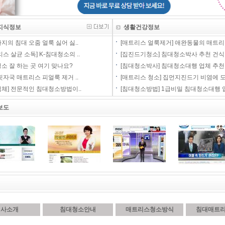
지식정보
생활건강정보
지의 침대 오줌 얼룩 싫어 싫..
[매트리스 얼룩제거] 애완동물의 매트리.
스 살균 소독] K-침대청소의 ..
[집진드기청소] 침대청소박사 추천 건식 .
소 잘 하는 곳 여기 맞나요?
[침대청소박사] 침대청소대행 업체 추천
핏자국 매트리스 피얼룩 제거 ..
[매트리스 청소] 집먼지진드기 비염에 도.
체] 전문적인 침대청소방법이..
[침대청소방법] 1급비밀 침대청소대행 업
보도
회사소개
침대청소안내
매트리스청소방식
침대매트