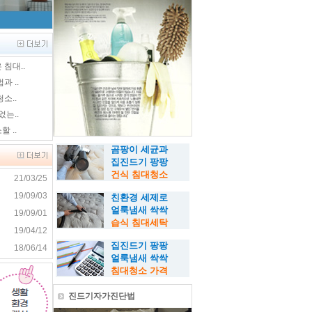
침대..
 ..
소..
는..
 ..
곰팡이 세균과
집진드기 팡팡
건식 침대청소
21/03/25
19/09/03
친환경 세제로
얼룩
냄새 싹싹
19/09/01
습식 침대세탁
19/04/12
집진드기 팡팡
18/06/14
얼룩냄새 싹싹
침대청소 가격
진드기자가진단법