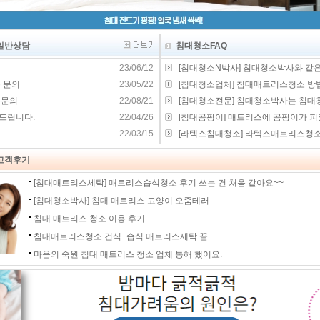
일반상담
침대청소FAQ
23/06/12
[침대청소N박사] 침대청소박사와 같은 
 문의
23/05/22
[침대청소업체] 침대매트리스청소 방법과
용문의
22/08/21
[침대청소전문] 침대청소박사는 침대청
드립니다.
22/04/26
[침대곰팡이] 매트리스에 곰팡이가 피었
22/03/15
[라텍스침대청소] 라텍스매트리스청소할
고객후기
[침대매트리스세탁] 매트리스습식청소 후기 쓰는 건 처음 같아요~~
[침대청소박사] 침대 매트리스 고양이 오줌테러
침대 매트리스 청소 이용 후기
침대매트리스청소 건식+습식 매트리스세탁 끝
마음의 숙원 침대 매트리스 청소 업체 통해 했어요.