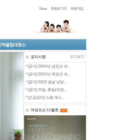
Home
회원로그인
회원가입
지역별침대청소
공지사항
[공지] 2024년 갑진년 새..
[공지] 2023년 계묘년 새..
[공지] 2022 설날 상담 ..
[공지] 주말, 휴일(국경..
[긴급공지] 스팸 게시..
여성조선 11월호