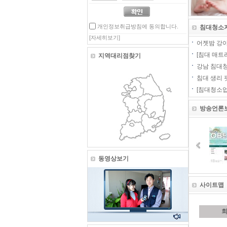
개인정보취급방침에 동의합니다.
침대청소
[자세히보기]
어젯밤 강아
[침대 매트리
지역대리점찾기
강남 침대청
침대 생리 
[침대청소업
방송언론
동영상보기
사이트맵