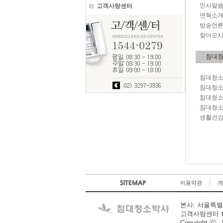
인사말
고객사랑센터
연혁소
방송언
찾아오
침대
침대청
침대청소
침대청
침대청
생활건
이용약관
개
본사: 서울특별시
고객사랑센터
Copyright ⓒ
·