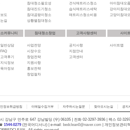
씀
침대청소필요성
건식매트리스청소
아이침대오
개
침대진드기청소
습식매트리스세탁
강아지침대
론보도
침대곰팡이청소
매트리스청소비용
고양이침대
시는길
상황별침대청소
청소커뮤니티
침대청소창업
고객사랑센터
사이
소일반상담
사업전망
공지사항
사이트맵
FAQ
시장수요
지점안내
소고객후기
창업전략
고객센터
소지식정보
지원사항
강육아정보
홍보전략
창업절차
인정보취급방침
이메일수집거부
자주하시는질문
찾아오시는길
공지
 강남구 언주로 647 강남빌딩 (우) 06105
| 전화 02-3297-3936 | 팩스 02-329
 ☎
1544-0279
(전국어디서나) | e-mail:
bedclean0@naver.com
| 개인정보관리책
DRBEDCLEAN
·
All rights reserved.