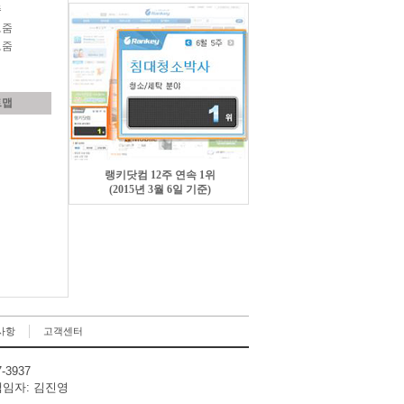
줌
오줌
오줌
트맵
랭키닷컴 12주 연속 1위
(2015년 3월 6일 기준)
사항
고객센터
7-3937
임자: 김진영