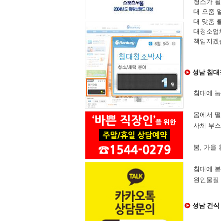
청소가 필
대 오줌 
대 맞춤 
대청소업
책임지겠
성남 침대
침대에 눕
몸에서 떨
사체 부스
봄, 가을
침대에 붙
원인물질
성남 건식 침