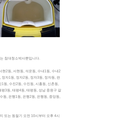
업체는 침대청소박사뿐입니다.
서현2동, 서현동, 석운동, 수내1동, 수내2
, 정자1동, 정자2동, 정자3동, 정자동, 판
1동, 수진2동, 수진동, 시흥동, 신촌동,
 태평3동, 태평4동, 태평동, 성남 중원구 갈
수동, 은행1동, 은행2동, 은행동, 중앙동,
지 또는 동절기 오전 10시부터 오후 4시