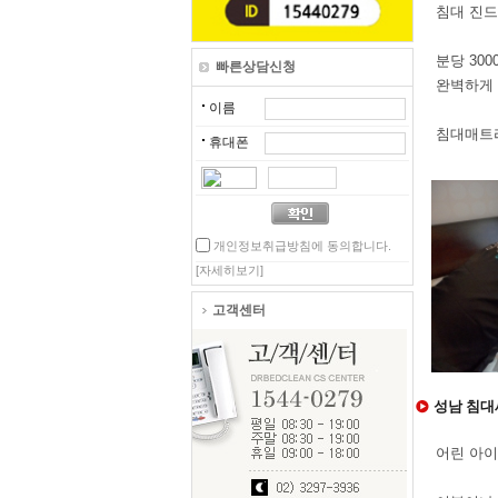
침대 진드
분당 30
빠른상담신청
완벽하게
이름
침대매트
휴대폰
개인정보취급방침에 동의합니다.
[자세히보기]
고객센터
성남 침대
어린 아이