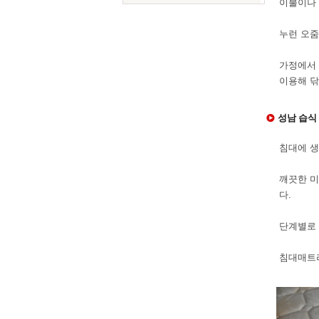
이불이나 
누런 오줌
가정에서 
이용해 닦
성남 습식 
침대에 생
깨끗한 미
다.
단계별로 
침대매트