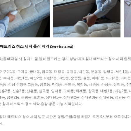
매트리스 청소 세탁 출장 지역 (Service area)
 샀을 때처럼 새 침대 느낌 불러 일으키는 경기 성남 대표 침대 매트리스 청소 세탁 
 구미1동, 구미동, 궁내동, 금곡동, 대장동, 동원동, 백현동, 분당동, 삼평동, 서현1동, 
동, 수내동, 야탑1동, 야탑2동, 야탑3동, 야탑동, 운중동, 율동, 이매1동, 이매2동, 이매동
운동, 성남 수정구 고등동, 금토동, 단대동, 둔전동, 복정동, 사송동, 산성동, 상적동, 수진
신흥2동, 신흥3동, 신흥동, 심곡동, 양지동, 오야동, 위례동, 창곡동, 태평1동, 태평2동,
1동, 금광2동, 금광동, 도촌동, 상대원1동, 상대원2동, 상대원3동, 상대원동, 성남동, 여
 침대 매트릭스 청소 세탁 출장 방문 가능 지역입니다.
침대 메트리스 청소 세탁 방문 시간은 평일/주말/휴일 하절기 오전 9시부터 오후 5시까
다.