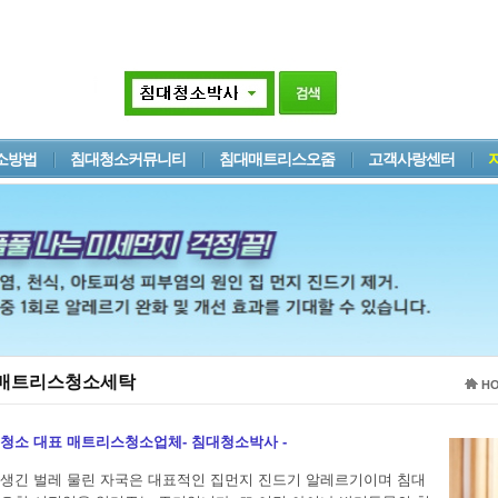
소방법
침대청소커뮤니티
침대매트리스오줌
고객사랑센터
대매트리스청소세탁
H
청소 대표 매트리스청소업체- 침대청소박사 -
생긴 벌레 물린 자국은 대표적인 집먼지 진드기 알레르기이며 침대