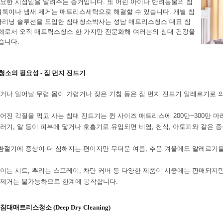
요한 시점임을 알려주는 증거입니다. 또 어린 아이나 반려동물의 침
얼룩이나 냄새 제거는 매트리스세탁으로 해결할 수 있습니다. 개별 침
클리닝 솔루션을 도입한 침대청소박사는 성남
매트리스청소 대표 침
체로서
오직 매트릭스청소 한 가지만 전문화해
여러분의 침대 건강을
습니다.
청소의 필요성 - 집 먼지 진드기
거나 일어날 무렵 몸이 가렵거나 잦은 기침 등은 집 먼지 진드기 알레르기로 
어진 각질을 먹고 사는 침대 진드기는 퀸 사이즈 매트리스에 200만~300만 
러기, 알 등이 피부에 닿거나 호흡기로 유입되면 비염, 천식, 아토피와 같은 
 환절기에 증상이 더 심해지는 편이지만 무더운 여름, 추운 겨울에도 알레르기를
이는 시트, 뿌리는 스프레이, 차단 커버 등 다양한 제품이 시중에는 판매되지
 제거는 불가능하므로 한계에 봉착합니다.
대매트리스청소 (Deep Dry Cleaning)