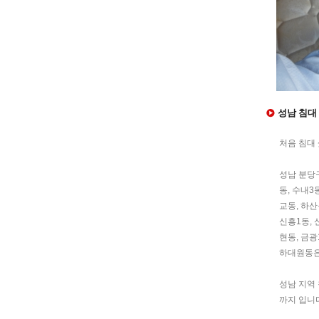
성남 침대 
처음 침대
성남 분당구
동, 수내3
교동, 하산
신흥1동, 
현동, 금광
하대원동은
성남 지역 
까지 입니