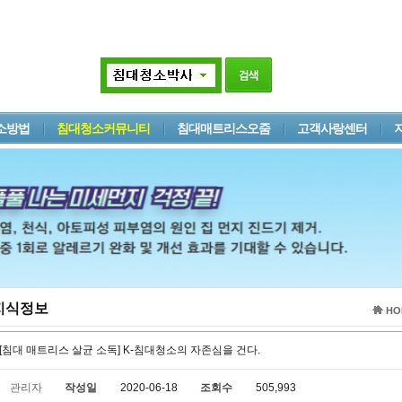
소방법
침대청소커뮤니티
침대매트리스오줌
고객사랑센터
지식정보
HO
[침대 매트리스 살균 소독] K-침대청소의 자존심을 건다.
관리자
작성일
2020-06-18
조회수
505,993