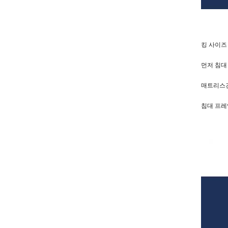
킹 사이즈
먼저 침대
매트리스건
침대 프레