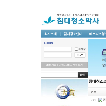
회사소개
침대청소안내
매트리스청
id저장
회원가입
|
아이디/비밀번호찾기
침대청소
번호
퀸
914