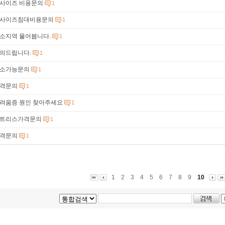
사이즈 비용문의
1
사이즈침대비용문의
1
소지역 물어봅니다.
1
의드립니다.
1
소가능문의
1
격문의
1
려움증 원인 찾아주세요
1
트리스가격문의
1
격문의
1
1
2
3
4
5
6
7
8
9
10