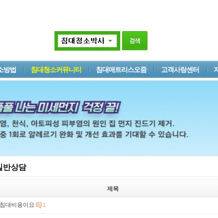
소방법
침대청소커뮤니티
침대매트리스오줌
고객사랑센터
일반상담
제목
침대비용이요
1