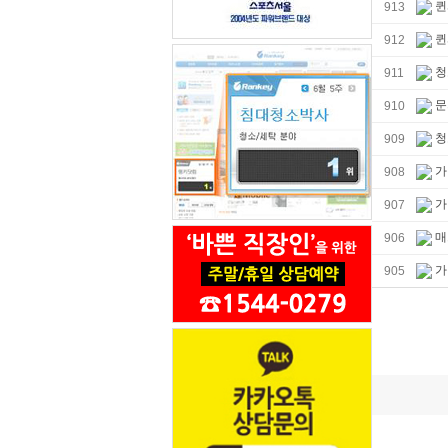
퀸
913
퀸
912
청
911
문
910
청
909
가
908
가
907
매
906
가
905