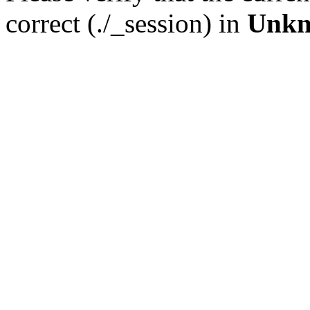
correct (./_session) in
Unk