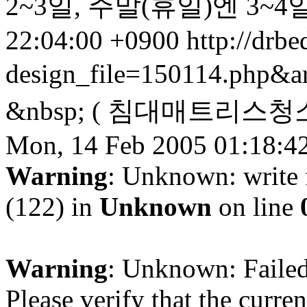
2~3일, 주말(휴일)엔 3~4일 
22:04:00 +0900
http://drbe
design_file=150114.php&a
&nbsp; ( 침대매트리스청소
Mon, 14 Feb 2005 01:18:4
Warning
: Unknown: write 
(122) in
Unknown
on line
Warning
: Unknown: Failed 
Please verify that the curren